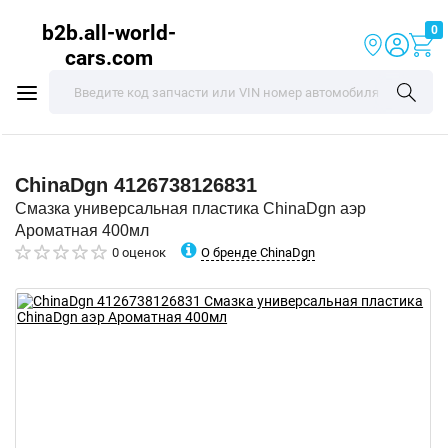
b2b.all-world-
0
cars.com
ChinaDgn
4126738126831
Смазка универсальная пластика ChinaDgn аэр
Ароматная 400мл
О бренде ChinaDgn
0 оценок