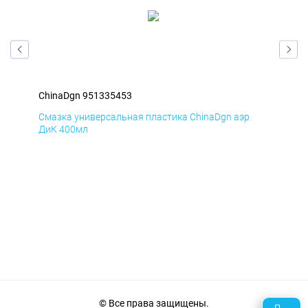
ChinaDgn 951335453
Chi
Смазка универсальная пластика ChinaDgn аэр
Сма
ДиК 400мл
ПхВ
© Все права защищены.